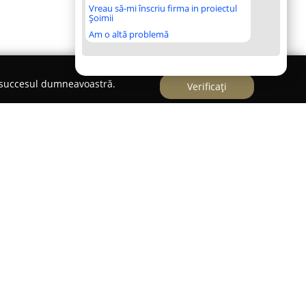
Vreau să-mi înscriu firma in proiectul
Șoimii
Am o altă problemă
e succesul dumneavoastră.
Verificați
a un studio de fitness și aerobic localizat în
anele interesate de menținerea unui stil de viață
 fost înființat pornind de la pasiunea pentru
e activitatea fizică devine plăcută și poate
nătoase.