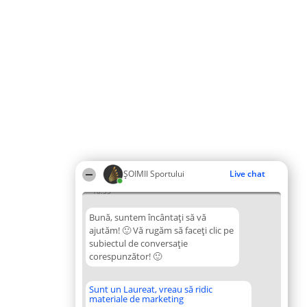
ȘOIMII Sportului
Live chat
18:55
Bună, suntem încântați să vă
ajutăm! 🙂 Vă rugăm să faceți clic pe
subiectul de conversație
corespunzător! 🙂
Sunt un Laureat, vreau să ridic
materiale de marketing