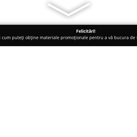
Felicitări!
ți cum puteți obține materiale promoționale pentru a vă bucura d
nsuri - Craiova
Extreme Aerobic
Despre companie:
Extreme Aerobic
funcționează c
Craiova, conceput pentru perso
activ și echilibrat. Studio-ul a
mișcare, oferind un cadru în car
Arată mai multe >>
susține începutul unei vieți să