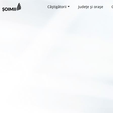
Câștigătorii
Județe și orașe