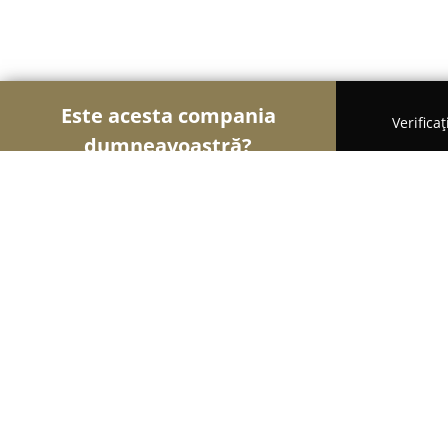
Este acesta compania
Verifica
dumneavoastră?
Șoimii Sportului
Fitness, Antrenori Personali, Da
Extreme Aerobic
9.7
(67)