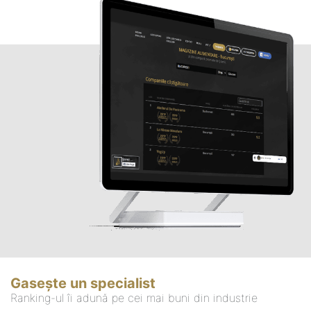
Gasește un specialist
Ranking-ul îi adună pe cei mai buni din industrie