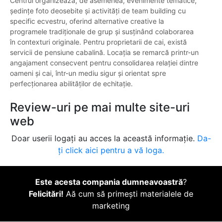
Centrul organizează, de asemenea, evenimente tematice,
ședințe foto deosebite și activități de team building cu
specific ecvestru, oferind alternative creative la
programele tradiționale de grup și susținând colaborarea
în contexturi originale. Pentru proprietarii de cai, există
servicii de pensiune cabalină. Locația se remarcă printr-un
angajament consecvent pentru consolidarea relației dintre
oameni și cai, într-un mediu sigur și orientat spre
perfecționarea abilităților de echitație.
Review-uri pe mai multe site-uri
web
Doar userii logați au acces la această informație.
Da-
ți click aici pentru a vă loga.
Este acesta compania dumneavoastră
?
Felicitări!
Aă cum să primești materialele de
marketing