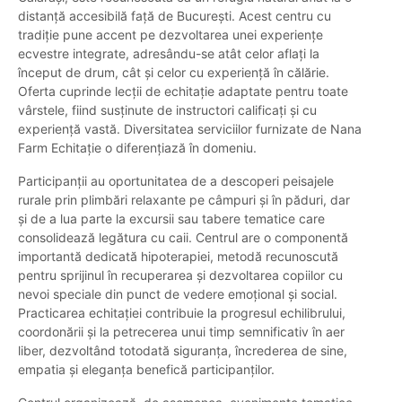
distanță accesibilă față de București. Acest centru cu
tradiție pune accent pe dezvoltarea unei experiențe
ecvestre integrate, adresându-se atât celor aflați la
început de drum, cât și celor cu experiență în călărie.
Oferta cuprinde lecții de echitație adaptate pentru toate
vârstele, fiind susținute de instructori calificați și cu
experiență vastă. Diversitatea serviciilor furnizate de Nana
Farm Echitație o diferențiază în domeniu.
Participanții au oportunitatea de a descoperi peisajele
rurale prin plimbări relaxante pe câmpuri și în păduri, dar
și de a lua parte la excursii sau tabere tematice care
consolidează legătura cu caii. Centrul are o componentă
importantă dedicată hipoterapiei, metodă recunoscută
pentru sprijinul în recuperarea și dezvoltarea copiilor cu
nevoi speciale din punct de vedere emoțional și social.
Practicarea echitației contribuie la progresul echilibrului,
coordonării și la petrecerea unui timp semnificativ în aer
liber, dezvoltând totodată siguranța, încrederea de sine,
empatia și eleganța benefică participanților.