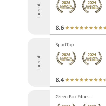
Laureați
8.6
SportTop
Laureați
8.4
Green Box Fitness