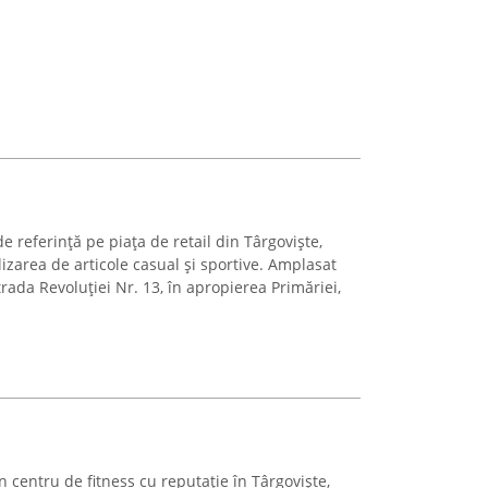
 referință pe piața de retail din Târgoviște,
izarea de articole casual și sportive. Amplasat
trada Revoluției Nr. 13, în apropierea Primăriei,
 centru de fitness cu reputație în Târgoviște,