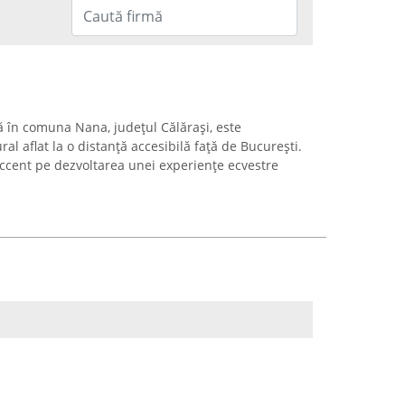
 în comuna Nana, județul Călărași, este
al aflat la o distanță accesibilă față de București.
accent pe dezvoltarea unei experiențe ecvestre