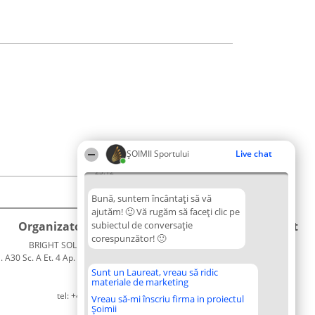
ȘOIMII Sportului
Live chat
23:12
Bună, suntem încântați să vă
ajutăm! 🙂 Vă rugăm să faceți clic pe
Organizator Ranking
subiectul de conversație
Plebiscyt
Contact
corespunzător! 🙂
BRIGHT SOLUTIONS BR SRL
Câștigătorii
Contact
. A30 Sc. A Et. 4 Ap. 13 Cod 061952
Lista
București
Tuturor
Sunt un Laureat, vreau să ridic
materiale de marketing
CUI 36737675
Laureaților
tel: +40 770 990 492
Reguli
Vreau să-mi înscriu firma in proiectul
Șoimii
Statut