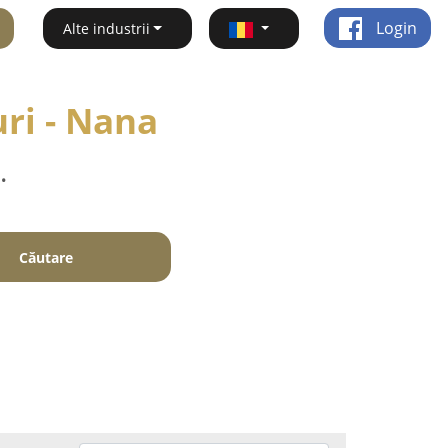
Login
Alte industrii
uri - Nana
.
Căutare