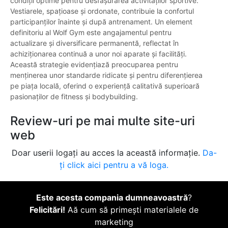
condiții optime pentru desfășurarea activităților sportive.
Vestiarele, spațioase și ordonate, contribuie la confortul
participanților înainte și după antrenament. Un element
definitoriu al Wolf Gym este angajamentul pentru
actualizare și diversificare permanentă, reflectat în
achiziționarea continuă a unor noi aparate și facilități.
Această strategie evidențiază preocuparea pentru
menținerea unor standarde ridicate și pentru diferențierea
pe piața locală, oferind o experiență calitativă superioară
pasionaților de fitness și bodybuilding.
Review-uri pe mai multe site-uri
web
Doar userii logați au acces la această informație.
Da-
ți click aici pentru a vă loga.
Este acesta compania dumneavoastră
?
Felicitări!
Aă cum să primești materialele de
marketing