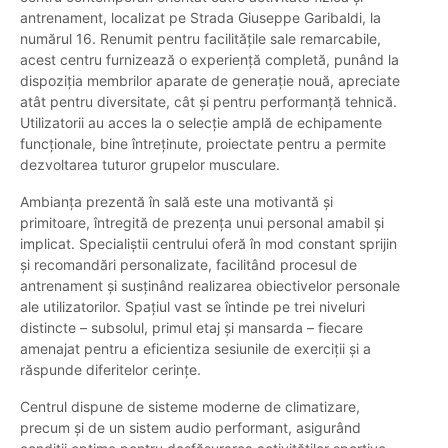
antrenament, localizat pe Strada Giuseppe Garibaldi, la
numărul 16. Renumit pentru facilitățile sale remarcabile,
acest centru furnizează o experiență completă, punând la
dispoziția membrilor aparate de generație nouă, apreciate
atât pentru diversitate, cât și pentru performanță tehnică.
Utilizatorii au acces la o selecție amplă de echipamente
funcționale, bine întreținute, proiectate pentru a permite
dezvoltarea tuturor grupelor musculare.
Ambianța prezentă în sală este una motivantă și
primitoare, întregită de prezența unui personal amabil și
implicat. Specialiștii centrului oferă în mod constant sprijin
și recomandări personalizate, facilitând procesul de
antrenament și susținând realizarea obiectivelor personale
ale utilizatorilor. Spațiul vast se întinde pe trei niveluri
distincte – subsolul, primul etaj și mansarda – fiecare
amenajat pentru a eficientiza sesiunile de exerciții și a
răspunde diferitelor cerințe.
Centrul dispune de sisteme moderne de climatizare,
precum și de un sistem audio performant, asigurând