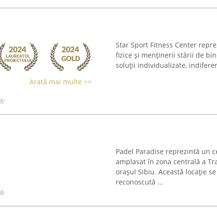
Star Sport Fitness Center repre
fizice și menținerii stării de bi
soluții individualizate, indifer
Arată mai multe >>
Padel Paradise reprezintă un c
amplasat în zona centrală a Tra
orașul Sibiu. Această locație se 
reconoscută ...