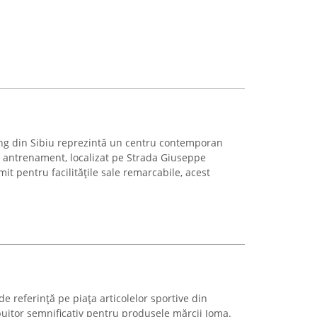
ng din Sibiu reprezintă un centru contemporan
 și antrenament, localizat pe Strada Giuseppe
it pentru facilitățile sale remarcabile, acest
de referință pe piața articolelor sportive din
buitor semnificativ pentru produsele mărcii Joma.