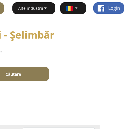
Login
Alte industrii
 - Şelimbăr
.
Căutare