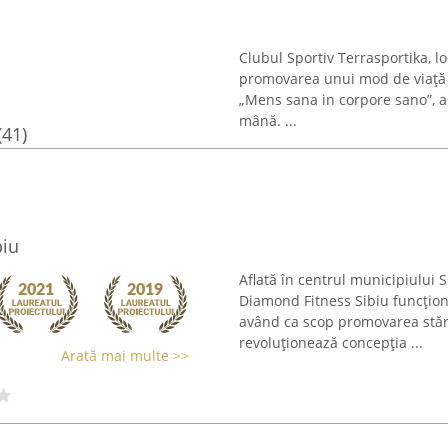
Clubul Sportiv Terrasportika, lo
promovarea unui mod de viață ac
„Mens sana in corpore sano”, a
mână. ...
(41)
biu
Aflată în centrul municipiului 
Diamond Fitness Sibiu funcțio
având ca scop promovarea stări
revoluționează concepția ...
Arată mai multe >>