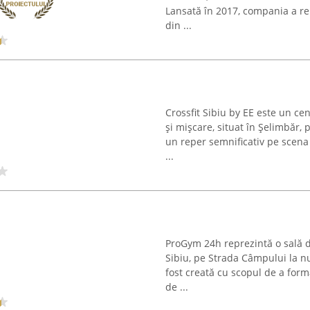
Lansată în 2017, compania a re
din ...
Crossfit Sibiu by EE este un ce
și mișcare, situat în Șelimbăr, 
un reper semnificativ pe scena 
...
ProGym 24h reprezintă o sală d
Sibiu, pe Strada Câmpului la nu
fost creată cu scopul de a forma
de ...