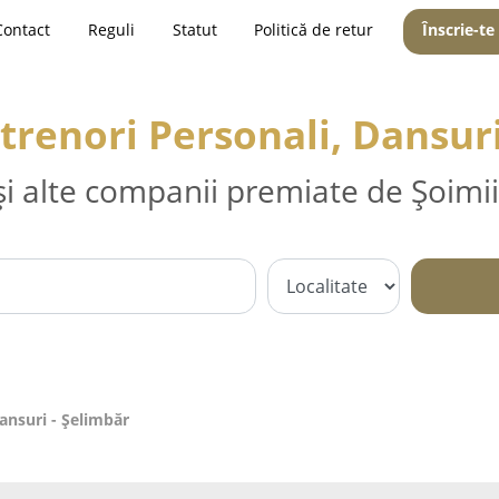
Contact
Reguli
Statut
Politică de retur
Înscrie-te
ntrenori Personali, Dansuri
și alte companii premiate de Șoimii
Dansuri - Şelimbăr