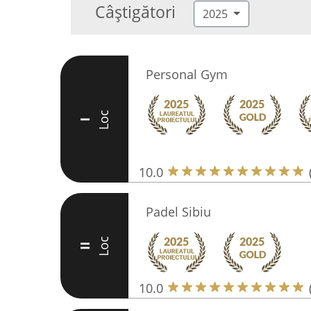
Câștigători
2025
Personal Gym
Loc
I
10.0
Padel Sibiu
Loc
II
10.0