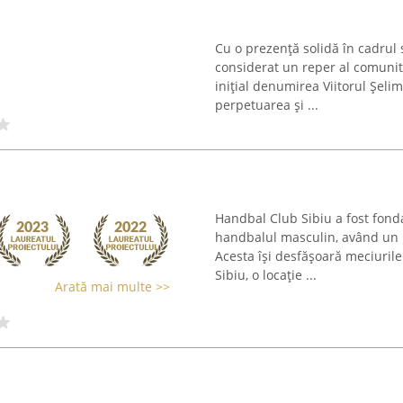
Cu o prezență solidă în cadrul 
considerat un reper al comunităț
inițial denumirea Viitorul Șel
perpetuarea și ...
Handbal Club Sibiu a fost fonda
handbalul masculin, având un r
Acesta își desfășoară meciurile
Sibiu, o locație ...
Arată mai multe >>