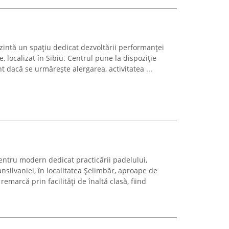
zintă un spațiu dedicat dezvoltării performanței
ne, localizat în Sibiu. Centrul pune la dispoziție
ent dacă se urmărește alergarea, activitatea ...
entru modern dedicat practicării padelului,
nsilvaniei, în localitatea Șelimbăr, aproape de
remarcă prin facilități de înaltă clasă, fiind