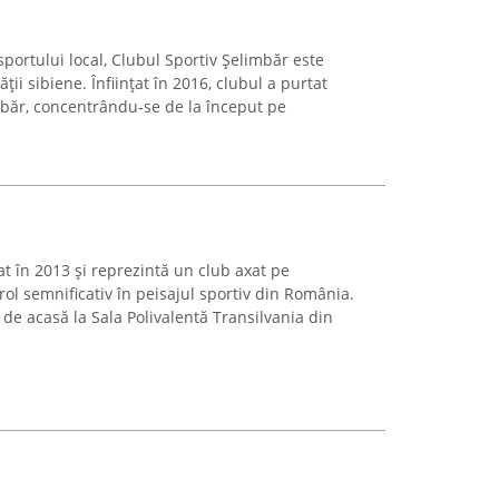
sportului local, Clubul Sportiv Șelimbăr este
ii sibiene. Înființat în 2016, clubul a purtat
imbăr, concentrându-se de la început pe
t în 2013 și reprezintă un club axat pe
ol semnificativ în peisajul sportiv din România.
 de acasă la Sala Polivalentă Transilvania din