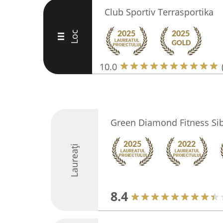
Club Sportiv Terrasportika
Loc
III
10.0
Green Diamond Fitness Si
Laureați
8.4