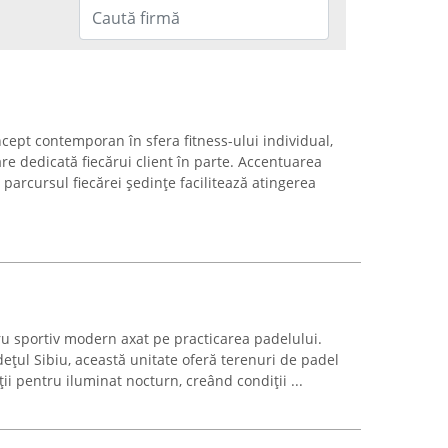
ept contemporan în sfera fitness-ului individual,
e dedicată fiecărui client în parte. Accentuarea
parcursul fiecărei ședințe facilitează atingerea
ru sportiv modern axat pe practicarea padelului.
udețul Sibiu, această unitate oferă terenuri de padel
ții pentru iluminat nocturn, creând condiții ...