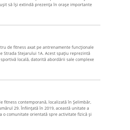
ușit să își extindă prezența în orașe importante
ntru de fitness axat pe antrenamente funcționale
pe Strada Stejarului 1A. Acest spațiu reprezintă
sportivă locală, datorită abordării sale complexe
e fitness contemporană, localizată în Șelimbăr,
mărul 29. Înființată în 2019, această unitate a
 o comunitate orientată spre activitate fizică și