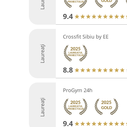
Laureați
9.4
Crossfit Sibiu by EE
Laureați
8.8
ProGym 24h
Laureați
9.4