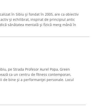
calizat în Sibiu și fondat în 2005, are ca obiectiv
tiv și echilibrat, inspirat de principiul antic
dică sănătatea mentală și fizică merg mână în
Sibiu, pe Strada Profesor Aurel Popa, Green
nează ca un centru de fitness contemporan,
i de bine și a performanței personale. Locul