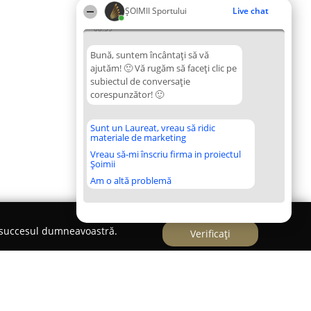
ȘOIMII Sportului
Live chat
08:39
Bună, suntem încântați să vă
ajutăm! 🙂 Vă rugăm să faceți clic pe
subiectul de conversație
corespunzător! 🙂
Sunt un Laureat, vreau să ridic
materiale de marketing
Vreau să-mi înscriu firma in proiectul
Șoimii
Am o altă problemă
e succesul dumneavoastră.
Verificați