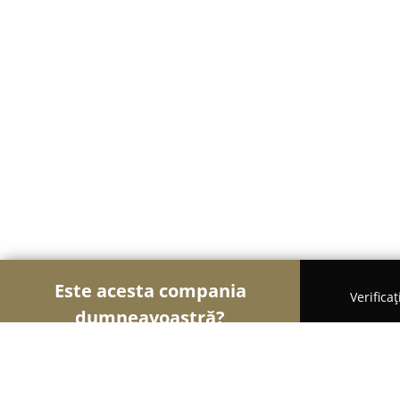
Este acesta compania
Verifica
dumneavoastră?
Șoimii Sportului
Fitness, Antrenori Personali, D