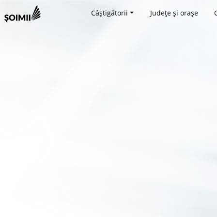
Câștigătorii
Județe și orașe