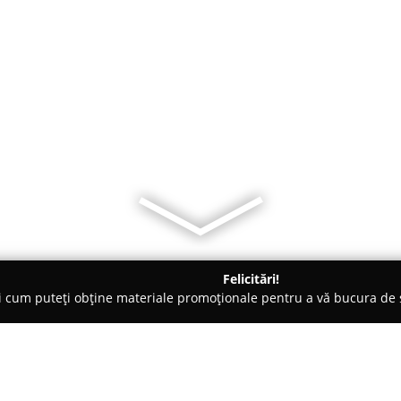
Felicitări!
ți cum puteți obține materiale promoționale pentru a vă bucura d
ansuri - Şelimbăr
Let's FIT