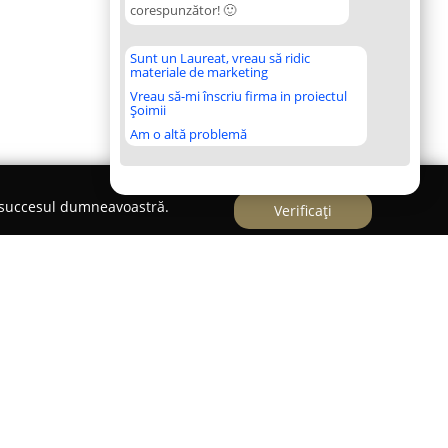
corespunzător! 🙂
Sunt un Laureat, vreau să ridic
materiale de marketing
Vreau să-mi înscriu firma in proiectul
Șoimii
Am o altă problemă
e succesul dumneavoastră.
Verificați
și Giarmata Vii funcționează ca o instituție
volta și gestiona activități sportive la nivelul