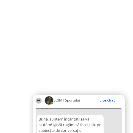
ȘOIMII Sportului
Live chat
12:58
Bună, suntem încântați să vă
ajutăm! 🙂 Vă rugăm să faceți clic pe
subiectul de conversație