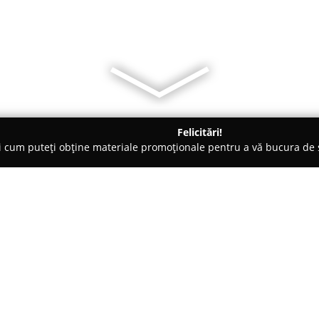
Felicitări!
ți cum puteți obține materiale promoționale pentru a vă bucura d
ansuri - Ghiroda
Club Sportiv Comunal Ghiroda si Giarmata Vii
armata Vii
Despre companie:
Clubul Sportiv Comunal Ghiroda 
publică, având misiunea de a dez