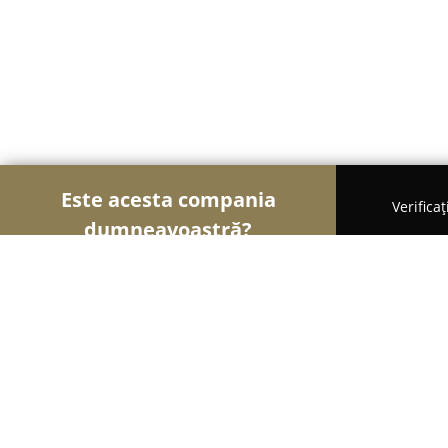
Este acesta compania
Verifica
dumneavoastră?
Șoimii Sportului
Fitness, Antrenori Personali, D
Club Sportiv Comunal Ghiroda si Gi