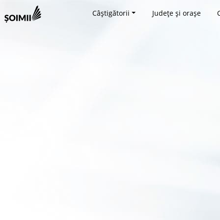
Câștigătorii
Județe și orașe