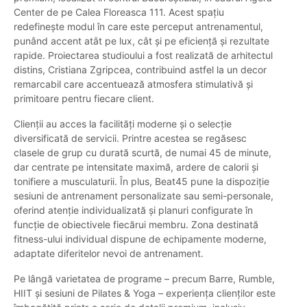
Center de pe Calea Floreasca 111. Acest spațiu
redefinește modul în care este perceput antrenamentul,
punând accent atât pe lux, cât și pe eficiență și rezultate
rapide. Proiectarea studioului a fost realizată de arhitectul
distins, Cristiana Zgripcea, contribuind astfel la un decor
remarcabil care accentuează atmosfera stimulativă și
primitoare pentru fiecare client.
Clienții au acces la facilități moderne și o selecție
diversificată de servicii. Printre acestea se regăsesc
clasele de grup cu durată scurtă, de numai 45 de minute,
dar centrate pe intensitate maximă, ardere de calorii și
tonifiere a musculaturii. În plus, Beat45 pune la dispoziție
sesiuni de antrenament personalizate sau semi-personale,
oferind atenție individualizată și planuri configurate în
funcție de obiectivele fiecărui membru. Zona destinată
fitness-ului individual dispune de echipamente moderne,
adaptate diferitelor nevoi de antrenament.
Pe lângă varietatea de programe – precum Barre, Rumble,
HIIT și sesiuni de Pilates & Yoga – experiența clienților este