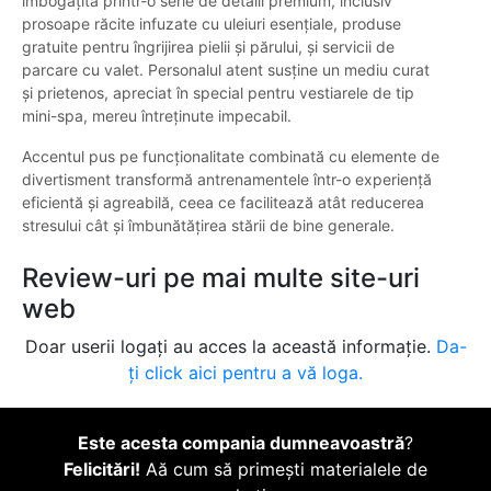
îmbogățită printr-o serie de detalii premium, inclusiv
prosoape răcite infuzate cu uleiuri esențiale, produse
gratuite pentru îngrijirea pielii și părului, și servicii de
parcare cu valet. Personalul atent susține un mediu curat
și prietenos, apreciat în special pentru vestiarele de tip
mini-spa, mereu întreținute impecabil.
Accentul pus pe funcționalitate combinată cu elemente de
divertisment transformă antrenamentele într-o experiență
eficientă și agreabilă, ceea ce facilitează atât reducerea
stresului cât și îmbunătățirea stării de bine generale.
Review-uri pe mai multe site-uri
web
Doar userii logați au acces la această informație.
Da-
ți click aici pentru a vă loga.
Este acesta compania dumneavoastră
?
Felicitări!
Aă cum să primești materialele de