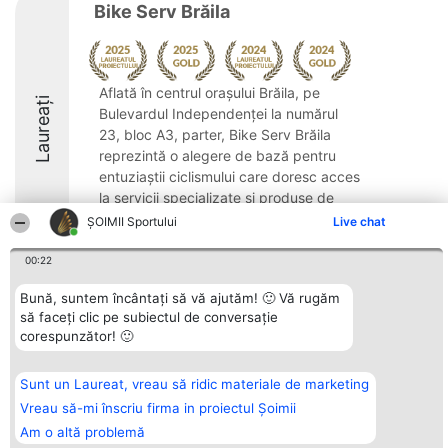
Bike Serv Brăila
Aflată în centrul orașului Brăila, pe
Laureați
Bulevardul Independenței la numărul
23, bloc A3, parter, Bike Serv Brăila
reprezintă o alegere de bază pentru
entuziaștii ciclismului care doresc acces
la servicii specializate și produse de
calitate superioară. ...
ȘOIMII Sportului
Live chat
9.2
00:22
Bună, suntem încântați să vă ajutăm! 🙂 Vă rugăm
să faceți clic pe subiectul de conversație
Organizator Ranking
Plebiscyt
Contact
corespunzător! 🙂
BRIGHT SOLUTIONS BR SRL
Câștigătorii
Contact
Aleea Timisul De Sus 2 Bl. A30
Lista Tuturor
Sc. A Et. 4 Ap. 13 Cod 061952
Laureaților
Sunt un Laureat, vreau să ridic materiale de marketing
București
Reguli
CUI 36737675
Statut
Vreau să-mi înscriu firma in proiectul Șoimii
tel: +40 770 990 492
Politica de
Am o altă problemă
confidențialitate