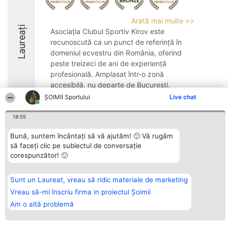
Arată mai multe >>
Laureați
Asociația Clubul Sportiv Kirov este
recunoscută ca un punct de referință în
domeniul ecvestru din România, oferind
peste treizeci de ani de experiență
profesională. Amplasat într-o zonă
accesibilă, nu departe de București,
clubul pune la dispoziție ...
ȘOIMII Sportului
Live chat
8.8
18:55
Bună, suntem încântați să vă ajutăm! 🙂 Vă rugăm
să faceți clic pe subiectul de conversație
Organizator Ranking
Plebiscyt
Contact
corespunzător! 🙂
BRIGHT SOLUTIONS BR SRL
Câștigătorii
Contact
Aleea Timisul De Sus 2 Bl. A30
Lista Tuturor
Sc. A Et. 4 Ap. 13 Cod 061952
Laureaților
Sunt un Laureat, vreau să ridic materiale de marketing
București
Reguli
CUI 36737675
Statut
Vreau să-mi înscriu firma in proiectul Șoimii
tel: +40 770 990 492
Politica de
Am o altă problemă
confidențialitate