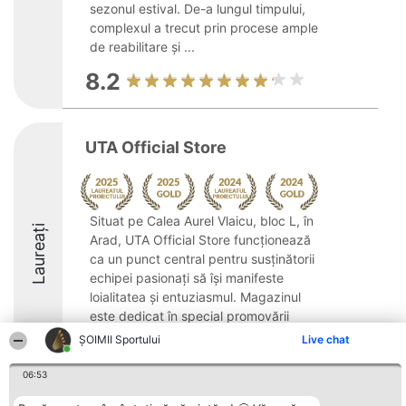
sezonul estival. De-a lungul timpului,
complexul a trecut prin procese ample
de reabilitare și ...
8.2
UTA Official Store
Situat pe Calea Aurel Vlaicu, bloc L, în
Laureați
Arad, UTA Official Store funcționează
ca un punct central pentru susținătorii
echipei pasionați să își manifeste
loialitatea și entuziasmul. Magazinul
este dedicat în special promovării
brandului sportiv ...
ȘOIMII Sportului
Live chat
9.8
06:53