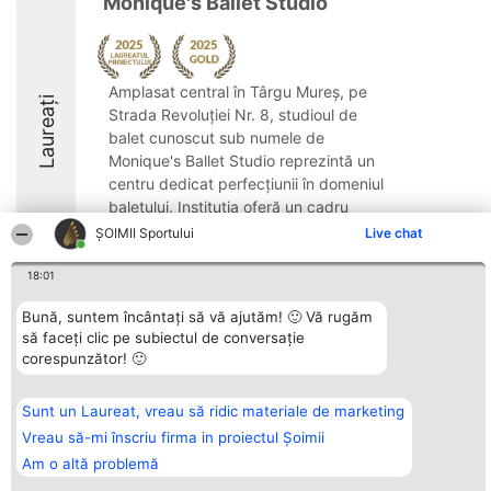
Monique's Ballet Studio
Amplasat central în Târgu Mureș, pe
Laureați
Strada Revoluției Nr. 8, studioul de
balet cunoscut sub numele de
Monique's Ballet Studio reprezintă un
centru dedicat perfecțiunii în domeniul
baletului. Instituția oferă un cadru
educativ riguros, construit ...
ȘOIMII Sportului
Live chat
9.4
18:01
Bună, suntem încântați să vă ajutăm! 🙂 Vă rugăm
să faceți clic pe subiectul de conversație
Organizator Ranking
Plebiscyt
Contact
corespunzător! 🙂
BRIGHT SOLUTIONS BR SRL
Câștigătorii
Contact
Aleea Timisul De Sus 2 Bl. A30
Lista Tuturor
Sc. A Et. 4 Ap. 13 Cod 061952
Laureaților
Sunt un Laureat, vreau să ridic materiale de marketing
București
Reguli
CUI 36737675
Statut
Vreau să-mi înscriu firma in proiectul Șoimii
tel: +40 770 990 492
Politica de
Am o altă problemă
confidențialitate