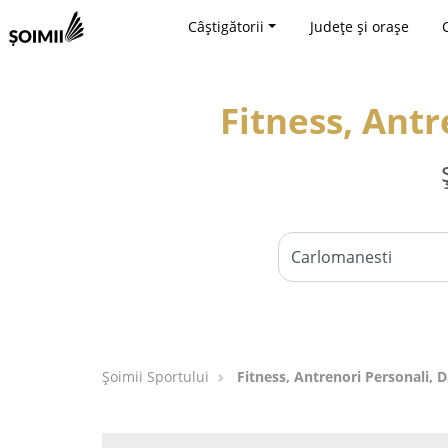
Câștigătorii
Județe și orașe
Fitness, Antr
Șoimii Sportului
Fitness, Antrenori Personali, 