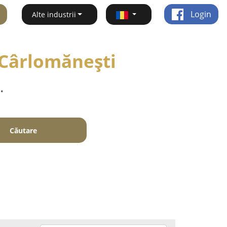
Login
Alte industrii
- Cârlomăneşti
.
Căutare