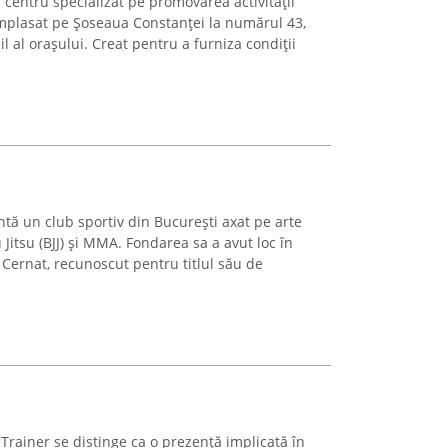
centru specializat pe promovarea activității
d amplasat pe Șoseaua Constanței la numărul 43,
il al orașului. Creat pentru a furniza condiții
intă un club sportiv din București axat pe arte
u Jitsu (BJJ) și MMA. Fondarea sa a avut loc în
 Cernat, recunoscut pentru titlul său de
Trainer se distinge ca o prezență implicată în