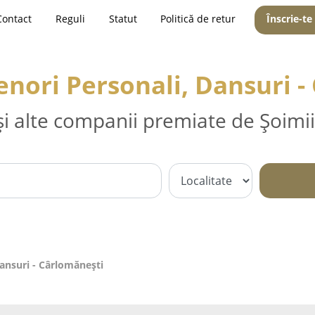
Contact
Reguli
Statut
Politică de retur
Înscrie-te
enori Personali, Dansuri 
și alte companii premiate de Șoimii
Dansuri - Cârlomăneşti