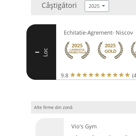
Câștigători
2025
Echitatie-Agrement- Niscov
Loc
I
9.8
(
Alte firme din zonă
Vio's Gym