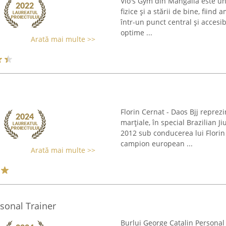
Vio's Gym din Mangalia este un 
fizice și a stării de bine, fiin
într-un punct central și accesib
optime ...
Arată mai multe >>
Florin Cernat - Daos Bjj reprez
marțiale, în special Brazilian Ji
2012 sub conducerea lui Florin
campion european ...
Arată mai multe >>
sonal Trainer
Burlui George Catalin Personal 