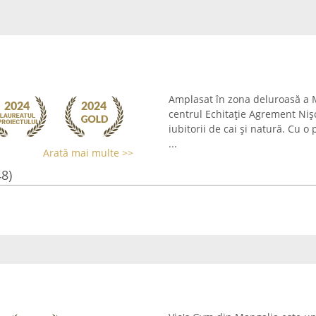
Amplasat în zona deluroasă a M
centrul Echitație Agrement Nișc
iubitorii de cai și natură. Cu o
...
Arată mai multe >>
48)