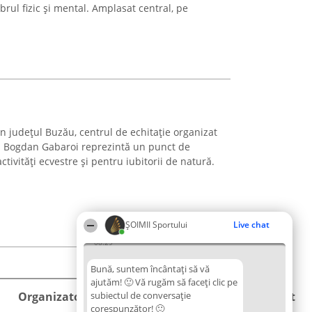
ibrul fizic și mental. Amplasat central, pe
in județul Buzău, centrul de echitație organizat
i Bogdan Gabaroi reprezintă un punct de
ctivități ecvestre și pentru iubitorii de natură.
ȘOIMII Sportului
Live chat
08:29
Bună, suntem încântați să vă
ajutăm! 🙂 Vă rugăm să faceți clic pe
Organizator Ranking
subiectul de conversație
Plebiscyt
Contact
corespunzător! 🙂