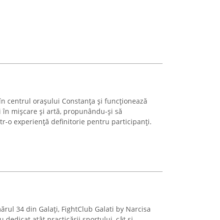
în centrul orașului Constanța și funcționează
 în mișcare și artă, propunându-și să
tr-o experiență definitorie pentru participanți.
rul 34 din Galați, FightClub Galati by Narcisa
dedicat atât practicării sportului, cât și