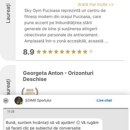
Arată mai multe >>
Laureați
Sky Gym Pucioasa reprezintă un centru de
fitness modern din orașul Pucioasa, care
pune accent pe îmbunătățirea stării
generale de bine și susținerea atingerii
obiectivelor personale de antrenament.
Amplasată într-o zonă accesibilă, această ...
8.9
Georgeta Anton - Orizonturi
Deschise
Laureați
ȘOIMII Sportului
Live chat
8.5
11:25
Bună, suntem încântați să vă ajutăm! 🙂 Vă rugăm
să faceți clic pe subiectul de conversație
Elegante Dance Academy