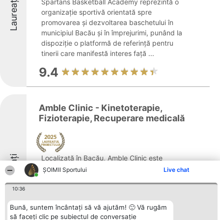
Laureați
Spartans Basketball Academy reprezintă o
organizație sportivă orientată spre
promovarea și dezvoltarea baschetului în
municipiul Bacău și în împrejurimi, punând la
dispoziție o platformă de referință pentru
tinerii care manifestă interes față ...
9.4
Amble Clinic - Kinetoterapie,
Fizioterapie, Recuperare medicală
Laureați
Localizată în Bacău, Amble Clinic este
recunoscută drept un centru important
ȘOIMII Sportului
Live chat
specializat în recuperare medicală,
kinetoterapie, fizioterapie și reabilitare
10:36
complexă. Instituția se evidențiază printr-o
Bună, suntem încântați să vă ajutăm! 🙂 Vă rugăm
abordare contemporană și individualizată,
să faceți clic pe subiectul de conversație
...