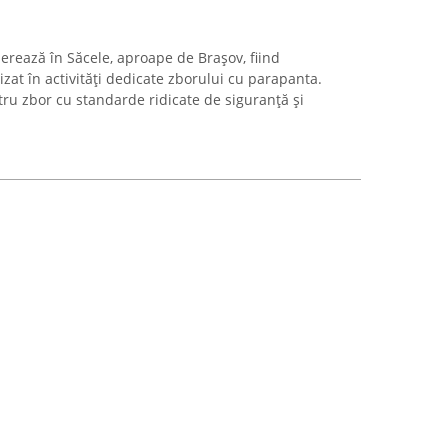
erează în Săcele, aproape de Brașov, fiind
zat în activități dedicate zborului cu parapanta.
tru zbor cu standarde ridicate de siguranță și