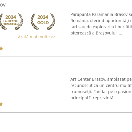
sov
Parapanta Paramania Brasov se 
România, oferind oportunități d
tari sau de explorarea libertăț
pitorească a Brașovului, ...
Arată mai multe >>
Art Center Brasov, amplasat pe
recunoscut ca un centru multifu
frumuseții. Fondat pe o pasiune
principal îl reprezintă ...