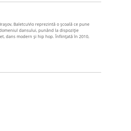
Brașov, BaletcuVio reprezintă o școală ce pune
 domeniul dansului, punând la dispoziție
, dans modern și hip hop. Înființată în 2010,