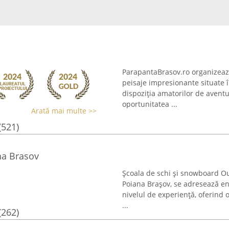
ParapantaBrasov.ro organizea
peisaje impresionante situate 
dispoziția amatorilor de aventu
oportunitatea ...
Arată mai multe >>
(521)
na Brasov
Școala de schi și snowboard Ou
Poiana Brașov, se adresează ent
nivelul de experiență, oferind 
...
(262)