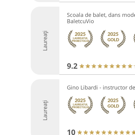
Scoala de balet, dans mode
BaletcuVio
Laureați
9.2
Gino Libardi - instructor de
Laureați
10