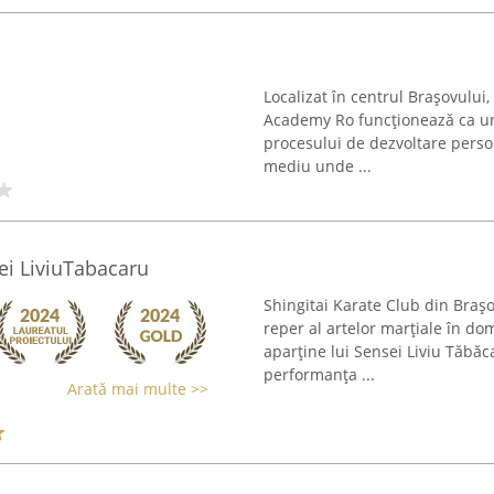
Localizat în centrul Brașovului,
Academy Ro funcționează ca un 
procesului de dezvoltare person
mediu unde ...
sei LiviuTabacaru
Shingitai Karate Club din Braș
reper al artelor marțiale în do
aparține lui Sensei Liviu Tăbăc
performanța ...
Arată mai multe >>