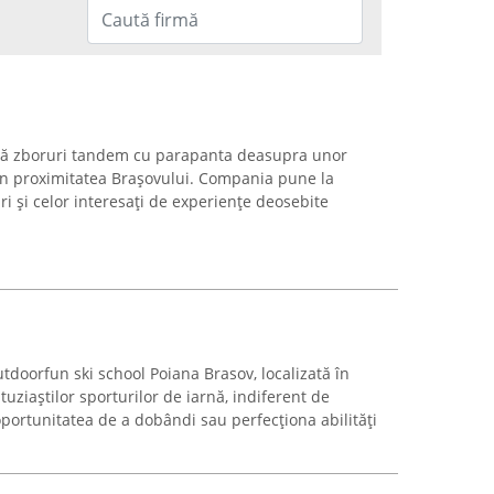
ză zboruri tandem cu parapanta deasupra unor
în proximitatea Brașovului. Compania pune la
ri și celor interesați de experiențe deosebite
tdoorfun ski school Poiana Brasov, localizată în
uziaștilor sporturilor de iarnă, indiferent de
oportunitatea de a dobândi sau perfecționa abilități