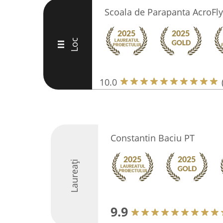
Scoala de Parapanta AcroFly
Loc
III
10.0
Constantin Baciu PT
Laureați
9.9