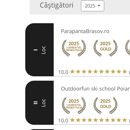
Câștigători
2025
ParapantaBrasov.ro
Loc
I
10.0
Outdoorfun ski school Poia
Loc
II
10.0