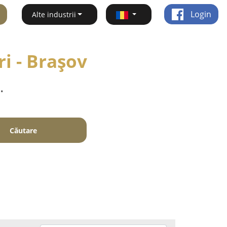
Login
Alte industrii
i - Braşov
.
Căutare