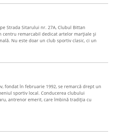
 pe Strada Sitarului nr. 27A, Clubul Bittan
centru remarcabil dedicat artelor marțiale și
ală. Nu este doar un club sportiv clasic, ci un
ov, fondat în februarie 1992, se remarcă drept un
meniul sportiv local. Conducerea clubului
aru, antrenor emerit, care îmbină tradiția cu