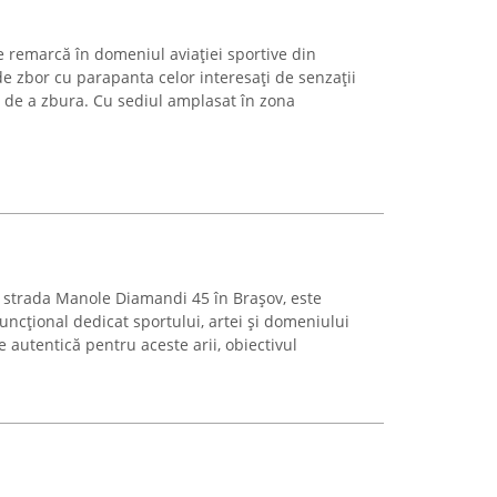
remarcă în domeniul aviației sportive din
e zbor cu parapanta celor interesați de senzații
ii de a zbura. Cu sediul amplasat în zona
 strada Manole Diamandi 45 în Brașov, este
ncțional dedicat sportului, artei și domeniului
 autentică pentru aceste arii, obiectivul