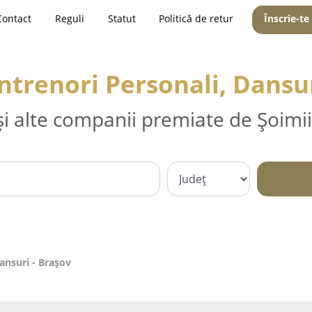
Contact
Reguli
Statut
Politică de retur
Înscrie-te
Antrenori Personali, Dansur
și alte companii premiate de Șoimii
ansuri - Braşov