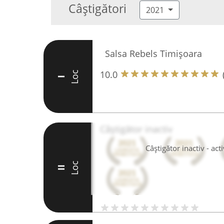
Câștigători
2021
Salsa Rebels Timișoara
10.0
Loc
I
Câștigător inactiv
Câștigător inactiv - ac
Loc
II