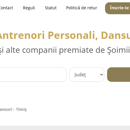
Contact
Reguli
Statut
Politică de retur
Înscrie-te
Antrenori Personali, Dansu
și alte companii premiate de Șoimii
ansuri - Timiş