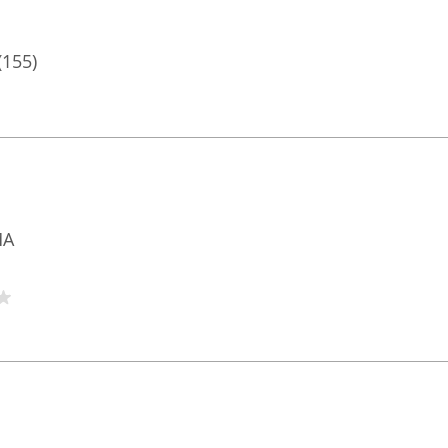
(155)
MA