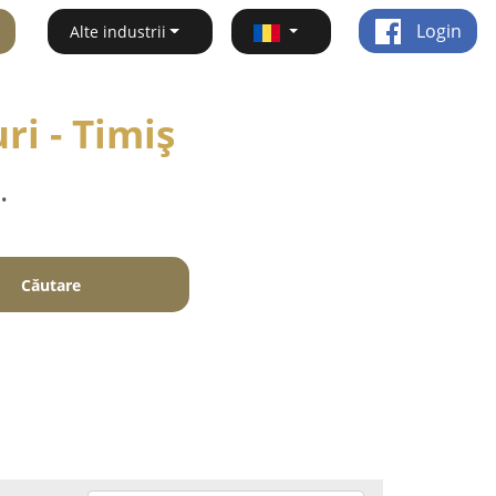
Login
Alte industrii
ri - Timiş
.
Căutare